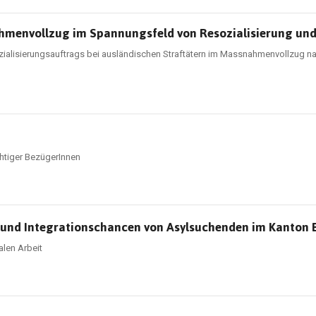
ahmenvollzug im Spannungsfeld von Resozialisierung u
alisierungsauftrags bei ausländischen Straftätern im Massnahmenvollzug nac
chtiger BezügerInnen
nd Integrationschancen von Asylsuchenden im Kanton 
alen Arbeit