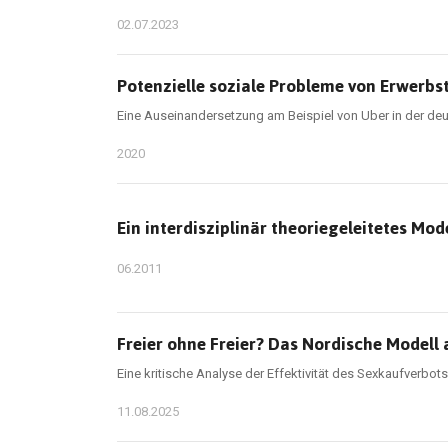
02.07.2023
Potenzielle soziale Probleme von Erwerbs
Eine Auseinandersetzung am Beispiel von Uber in der de
2020
Ein interdisziplinär theoriegeleitetes M
06.2011
Freier ohne Freier? Das Nordische Modell
Eine kritische Analyse der Effektivität des Sexkaufverbo
11.08.2025