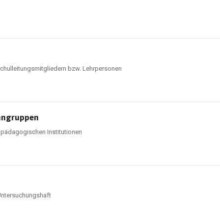
hulleitungsmitgliedern bzw. Lehrpersonen
hngruppen
lpädagogischen Institutionen
 Untersuchungshaft