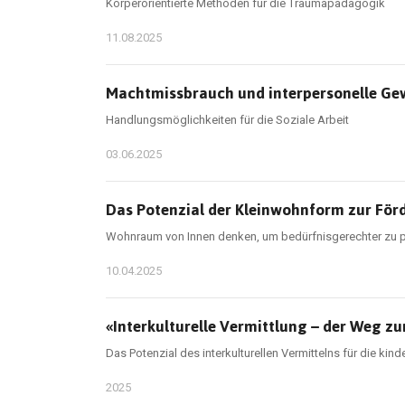
Körperorientierte Methoden für die Traumapädagogik
11.08.2025
Machtmissbrauch und interpersonelle Gew
Handlungsmöglichkeiten für die Soziale Arbeit
03.06.2025
Das Potenzial der Kleinwohnform zur För
Wohnraum von Innen denken, um bedürfnisgerechter zu 
10.04.2025
«Interkulturelle Vermittlung – der Weg z
Das Potenzial des interkulturellen Vermittelns für die k
2025