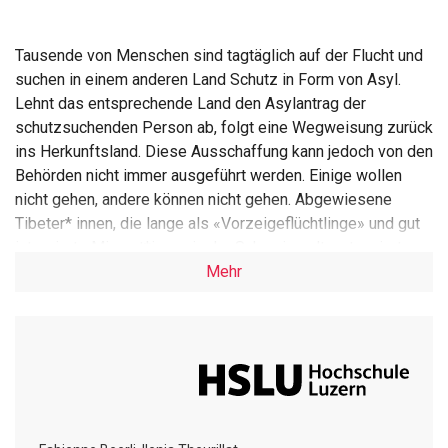
Tausende von Menschen sind tagtäglich auf der Flucht und
suchen in einem anderen Land Schutz in Form von Asyl.
Lehnt das entsprechende Land den Asylantrag der
schutzsuchenden Person ab, folgt eine Wegweisung zurück
ins Herkunftsland. Diese Ausschaffung kann jedoch von den
Behörden nicht immer ausgeführt werden. Einige wollen
nicht gehen, andere können nicht gehen. Abgewiesene
Tibeter* innen, die lange als «Vorzeigeflüchtlinge» und gut
integrierte Migrant*innen in der Schweiz galten, tangiert
Letzteres. Gemäss den Behörden kooperieren sie bei der
Mehr
Offenlegung ihrer Identität nicht und erhalten deshalb keine
Aufenthaltsberechtigung. Zugleich können sie weder
weggewiesen werden noch selbstständig ausreisen. So
landen sie in der Sackgasse der Nothilfe und werden zu
Langzeit-Nothilfebeziehenden. Die prekäre Gestaltung der
Nothilfe, weit weg von sämtlichen Menschenrechten, soll
abgewiesene Asylsuchende zur Ausreise bewegen und ist