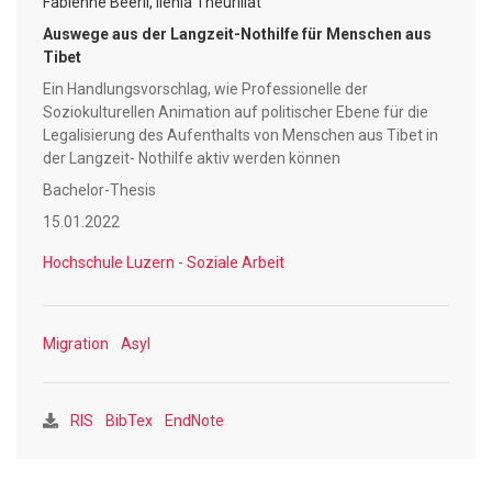
Fabienne Beerli, Ilenia Theurillat
ganz klar nicht für einen Langzeitaufenthalt konzipiert.
Auswege aus der Langzeit-Nothilfe für Menschen aus
Dennoch sitzen heute in der Schweiz, neben Tausenden
Tibet
anderen, knapp 300 Tibeter* innen in den Strukturen der
Ein Handlungsvorschlag, wie Professionelle der
Langzeit-Nothilfe fest; sie dürfen nicht hier sein, können
Soziokulturellen Animation auf politischer Ebene für die
aber auch nicht gehen.
Legalisierung des Aufenthalts von Menschen aus Tibet in
der Langzeit- Nothilfe aktiv werden können
In der vorliegenden Forschungsarbeit wurde die
Bachelor-Thesis
Problematik der Tibeter*innen in der Langzeit-Nothilfe
anhand der Theorie der Intersektionalität auf ihre
15.01.2022
Entstehungsgeschichte und Auswirkung analysiert. Anhand
Hochschule Luzern - Soziale Arbeit
der Erkenntnisse aus der intersektionalen Analyse und den
Expert*inneninterviews wurden bestimmte
Handlungsfelder, Handlungsmethoden und
Migration
Asyl
Arbeitsprinzipien für die Professionellen der
Soziokulturellen Animation ausgearbeitet. Ein kreierter
Handlungsvorschlag zeigt auf, wie eine
RIS
BibTex
EndNote
Regularisierungsaktion auf politischer Ebene angestrebt
werden muss.