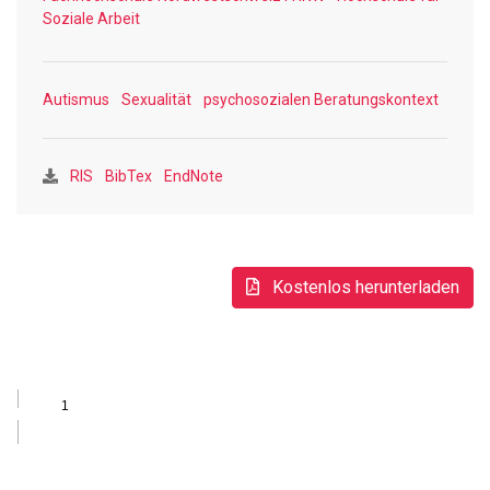
Lücke und liefert praxisnahe Empfehlungen für
Soziale Arbeit
Fachpersonen.
Autismus
Sexualität
psychosozialen Beratungskontext
RIS
BibTex
EndNote
Kostenlos herunterladen