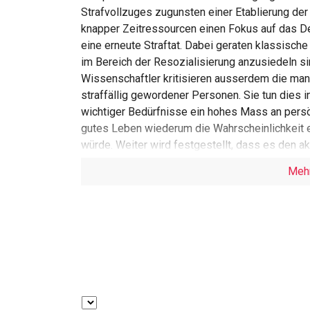
Strafvollzuges zugunsten einer Etablierung der
knapper Zeitressourcen einen Fokus auf das De
eine erneute Straftat. Dabei geraten klassische
im Bereich der Resozialisierung anzusiedeln sin
Wissenschaftler kritisieren ausserdem die ma
straffällig gewordener Personen. Sie tun dies 
wichtiger Bedürfnisse ein hohes Mass an persö
gutes Leben wiederum die Wahrscheinlichkeit e
würde. Weiter wird festgestellt, dass es den a
Arbeit im Justizvollzug an Leitlinien bezüglich
Meh
diese als essentiell für eine erfolgreiche Zusa
Nach einer Darlegung dieser aktuellen Heraus
deutschen Soziologen Harmut Rosa herangezoge
Soziale Arbeit im Strafvollzug geprüft.
Rosa füllt das Konzept des guten Lebens inhaltl
Resonanz. Er verfolgt die These, dass es darau
und dass sie ihre eigene Wirksamkeit erleben. 