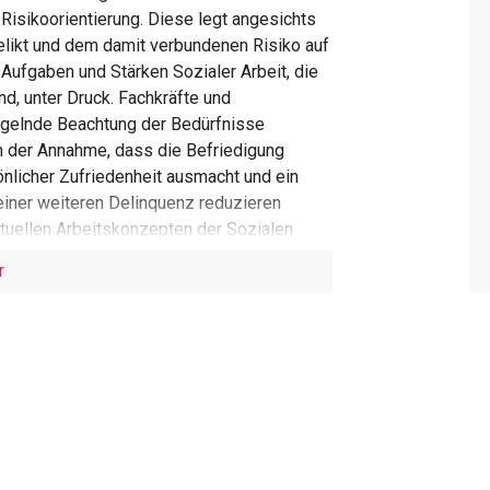
 Risikoorientierung. Diese legt angesichts
likt und dem damit verbundenen Risiko auf
 Aufgaben und Stärken Sozialer Arbeit, die
d, unter Druck. Fachkräfte und
ngelnde Beachtung der Bedürfnisse
in der Annahme, dass die Befriedigung
nlicher Zufriedenheit ausmacht und ein
iner weiteren Delinquenz reduzieren
ktuellen Arbeitskonzepten der Sozialen
 der Beziehungsgestaltung fehlt, obwohl
r
mmenarbeit erachtet wird.
forderungen wird die Resonanztheorie des
n und auf ihren möglichen Beitrag für die
ich: die Grundlage dafür ist ihm zufolge
f ankommt, wie Subjekte die Welt erfahren
So läuft die Definition des guten Lebens bei