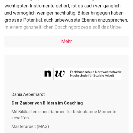
wichtigsten Instrumente gehört, ist es auch ver-gänglich
und womöglich weniger nachhaltig. Bilder hingegen haben
grosses Potential, auch unbewusste Ebenen anzusprechen.
In einem ganzheitlichen Coachingprozess soll das Unbe-
wusste bzw. die tieferliegende Herzensseite genauso
angesprochen werden, wie der be-wusste Verstand. Dies
Mehr
ist mit Bildern eher möglich als mit rein sprachlichem (und
somit kogni-tivem) Dialog.
So werden in dieser Arbeit in einem ersten theoretischen
Teil die relevanten neurowissen-schaftlichen Erkenntnisse
zu Gehirnfunktionen, und insbesondere zum limbischen
System als Sitz des Unbewussten, dargestellt. Zudem wird
Dania Aeberhardt
beleuchtet, wie der Mensch seine Umwelt wahrnimmt.
Im zweiten Teil – dem Blick in die Praxis – sind aufbauend
Der Zauber von Bildern im Coaching
auf den theoretischen Ausführungen verschiedene
Mit Bildkarten einen Rahmen für bedeutsame Momente
Methoden dargestellt, wie Bildkarten konkret im Coaching
schaffen
eingesetzt werden können.
Masterarbeit (MAS)