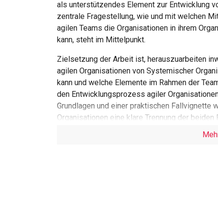
als unterstützendes Element zur Entwicklung vo
zentrale Fragestellung, wie und mit welchen M
agilen Teams die Organisationen in ihrem Orga
kann, steht im Mittelpunkt.
Zielsetzung der Arbeit ist, herauszuarbeiten 
agilen Organisationen von Systemischer Organ
kann und welche Elemente im Rahmen der Teamsu
den Entwicklungsprozess agiler Organisationen
Grundlagen und einer praktischen Fallvignette w
Organisationen eine klare Trennung der beiden
Organisationsentwicklung oft nicht möglich ist.
Meh
Teamebene einen Einfluss, sondern beeinflusst
Zusammenfassend zeigt die Arbeit, dass Syste
Werkzeug für Fallbearbeitung und Teamentwickl
Förderung einer lernenden Organisation in ein
darstellen kann. Die Integration von Teamentwi
die Möglichkeit, nicht nur die individuellen K