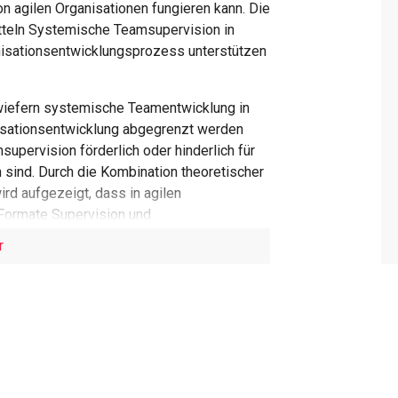
n agilen Organisationen fungieren kann. Die
itteln Systemische Teamsupervision in
nisationsentwicklungsprozess unterstützen
inwiefern systemische Teamentwicklung in
isationsentwicklung abgegrenzt werden
pervision förderlich oder hinderlich für
 sind. Durch die Kombination theoretischer
ird aufgezeigt, dass in agilen
 Formate Supervision und
 Teamsupervision hat daher nicht nur auf
r
 die gesamte Organisation.
mische Teamsupervision nicht nur ein
ung ist, sondern auch ein Schlüssel zur
er komplexen und dynamischen Arbeitswelt
cklung und Organisationsentwicklung bietet
ompetenzen der Teammitglieder zu stärken,