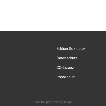
Edition Soziothek
Datenschutz
CC-Lizenz
Impressum
CMS
mit
play-cms
by
insign