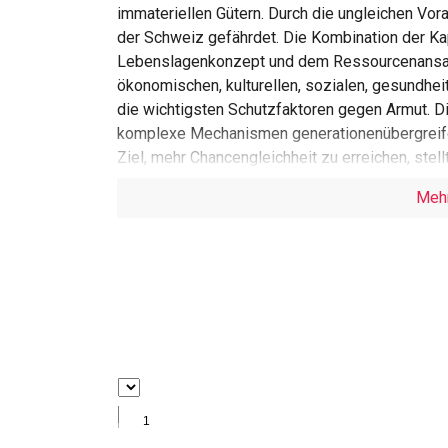
immateriellen Gütern. Durch die ungleichen Vor
der Schweiz gefährdet. Die Kombination der Ka
Lebenslagenkonzept und dem Ressourcenansat
ökonomischen, kulturellen, sozialen, gesundhe
die wichtigsten Schutzfaktoren gegen Armut. 
komplexe Mechanismen generationenübergreife
Ziel, mehr Chancengleichheit zu erreichen, stel
Ressourcen eine Interventionsmöglichkeit der S
Meh
Rahmenbedingungen sind dabei von grosser Be
eröffnen oder einschränken können. Deshalb ist
sozialpolitischen Prozessen eine zentrale Aufg
auf der Meso- und Mikroebene stehen Sozialar
Stärkung von Schutzfaktoren zur Verfügung. N
stellt die klientenzentrierte Beratung unter E
Familie das wichtigste Instrument dar.