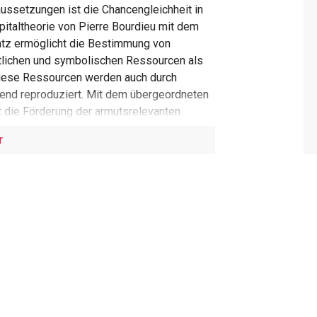
aussetzungen ist die Chancengleichheit in
pitaltheorie von Pierre Bourdieu mit dem
z ermöglicht die Bestimmung von
itlichen und symbolischen Ressourcen als
Diese Ressourcen werden auch durch
nd reproduziert. Mit dem übergeordneten
lt die Förderung der armutsrelevanten
ozialarbeit dar. Gesellschaftliche
r
deutung, da sie Handlungsspielräume
 die Bereitstellung von Fachwissen in
abe der Profession der Sozialarbeit. Auch
beitenden zahlreiche Instrumente zur
eben der externen Ressourcenerschliessung
inbezug relevanter Systeme wie Schule und