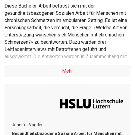
Diese Bachelor-Arbeit befasst sich mit der
gesundheitsbezogenen Sozialen Arbeit für Menschen mit
chronischen Schmerzen im ambulanten Setting. Es ist eine
Forschungsarbeit, die versucht, die Frage: «Welche Art von
Unterstützung wünschen sich Menschen mit chronischen
Schmerzen?» zu beantworten. Dazu wurden drei
Leitfadeninterviews mit Betroffenen geführt und
ausgewertet. Die Antworten wurden in Zusammenhang mit
Theorien der gesundheitsbezogenen Sozialen Arbeit
gebracht und zu Schlussfolgerungen für die Praxis
Mehr
gebündelt. Die Ergebnisse aus den Interviews waren sehr
unterschiedlich und zeigen die Komplexität der Thematik,
als auch die Individualität jedes Einzelnen im Umgang mit
Schmerzen. Trotzdem konnte eine Tendenz festgestellt
werden, die einen Handlungsbedarf in Form von
Unterstützung für die Soziale Arbeit zeigt oder zumindest
Vorteile darin sieht. Festzuhalten ist, dass es weiterer
Jennifer Vögtlin
Forschung benötigt, um den Mehrwert des Einsatzes von
Gesundheitsbezogene Soziale Arbeit für Menschen mit