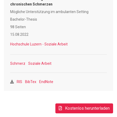
Fachpersonen der Sozialen Arbeit im ambulanten Bereich
chronischen Schmerzen
für Menschen mit chronischen Schmerzen abbilden zu
Mögliche Unterstützung im ambulanten Setting
können.
Bachelor-Thesis
98 Seiten
15.08.2022
Hochschule Luzern - Soziale Arbeit
Schmerz
Soziale Arbeit
RIS
BibTex
EndNote
Kostenlos herunterladen