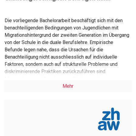
Die vorliegende Bachelorarbeit beschäftigt sich mit den
benachteiligenden Bedingungen von Jugendlichen mit
Migrationshintergrund der zweiten Generation im Übergang
von der Schule in die duale Berufslehre. Empirische
Befunde legen nahe, dass die Ursachen für die
Benachteiligung nicht ausschliesslich auf individuelle
Faktoren, sondern auch auf strukturelle Probleme und
diskriminierende Praktiken zurückzuführen sind.
Massnahmen und Angebote zur Förderung der
Chancengerechtigkeit setzen jedoch überwiegend einseitig
Mehr
an den betroffenen Jugendlichen an. Die vorliegende Arbeit
geht daher der Frage nach, inwiefern die Soziale Arbeit im
Spannungsfeld zwischen den subjektorientierten
Fördermassnahmen und der strukturellen Benachteiligung
zur Förderung der Chancengerechtigkeit der Jugendlichen
mit Migrationshintergrund der zweiten Generation beitragen