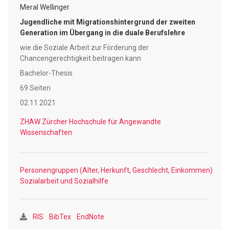
kann. Zur Beantwortung der Fragestellung wird das Konzept
Meral Wellinger
der Intersektionalität als Mehrebenenanalyse beigezogen.
Jugendliche mit Migrationshintergrund der zweiten
Die Ergebnisse zeigen, dass die dargestellte Problematik
Generation im Übergang in die duale Berufslehre
im Widerspruch zu den Anforderungen an die
wie die Soziale Arbeit zur Förderung der
professionelle Soziale Arbeit als
Chancengerechtigkeit beitragen kann
Menschenrechtsprofession steht. Daher erfolgt eine
Bachelor-Thesis
kritische Reflexion vor dem Hintergrund der Sozialen Arbeit
als Menschenrechtsprofession und des Tripelmandats. Die
69 Seiten
Autorin erhofft sich, durch die vorliegende Arbeit eine
02.11.2021
Reflexion der Rolle und des professionellen
ZHAW Zürcher Hochschule für Angewandte
Selbstverständnisses der Sozialen Arbeit im Bereich einer
Wissenschaften
chancengerechten Berufsorientierung anzuregen.
Personengruppen (Alter, Herkunft, Geschlecht, Einkommen)
Sozialarbeit und Sozialhilfe
RIS
BibTex
EndNote