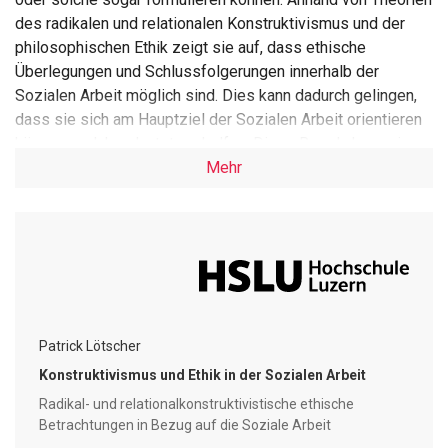
des radikalen und relationalen Konstruktivismus und der
philosophischen Ethik zeigt sie auf, dass ethische
Überlegungen und Schlussfolgerungen innerhalb der
Sozialen Arbeit möglich sind. Dies kann dadurch gelingen,
dass sie sich am Hauptziel der Sozialen Arbeit orientieren
können, welches lautet, zu helfen. Diese Regeln kann sie
aber nur selbst formulieren und reflektieren und sich dabei
Mehr
auf kein allgemeingültiges Normensystem berufen. Sie sind
auch nicht trennscharf von der Selbstdefinition und den
Handlungstheorien zu unterscheiden. Auch kann sie nicht
beanspruchen, dass die formulierten Regeln
allgemeingültig und verbindlich sind. Sie bleiben dynamisch
und veränderlich und lassen den Fachpersonen Spielräume,
um sie zu interpretieren und auszulegen. Das bietet ihnen
Patrick Lötscher
die Möglichkeit, individuelle Lösungen für konkrete
Konstruktivismus und Ethik in der Sozialen Arbeit
Situationen zu entwickeln. Es bedeutet auch, dass die
Radikal- und relationalkonstruktivistische ethische
entstehenden Normen angepasst, verändert und
Betrachtungen in Bezug auf die Soziale Arbeit
überarbeitet werden können und müssen. Dies muss durch