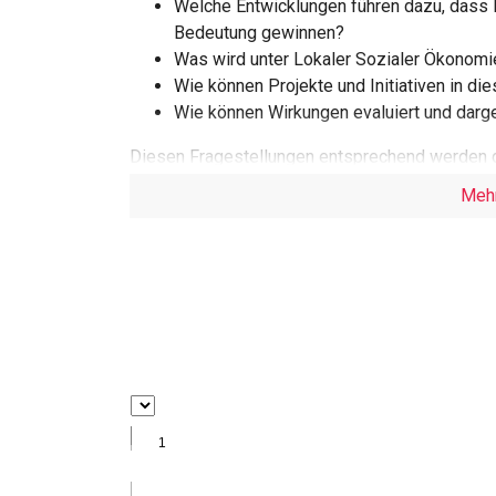
Welche Entwicklungen führen dazu, dass 
Bedeutung gewinnen?
Was wird unter Lokaler Sozialer Ökonomi
Wie können Projekte und Initiativen in 
Wie können Wirkungen evaluiert und darg
Diesen Fragestellungen entsprechend werden di
Handlungsfelder sowie die zentralen Merkmale 
Meh
Ein Modell zur Umsetzung von Projekten und Initi
Evaluation und Darstellung von Wirkungen wird t
Fallstudien erforscht. Zentrale Erkenntnisse s
ökonomischen Strukturen und Handlungsfeldern 
ist. Projekte und Initiativen der Lokalen Sozi
Wirkungen müssen vermehrt sichtbar gemacht w
Projekte und Initiativen sowohl begleiten als au
dabei insbesondere in der Gestaltung von Emp
Für die Evaluation und Darstellung von Wirkungen
informelle Formen. Formelle Evaluationsmeth
etabliert werden.