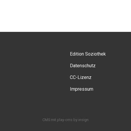
Edition Soziothek
Datenschutz
CC-Lizenz
Impressum
CMS
mit
play-cms
by
insign