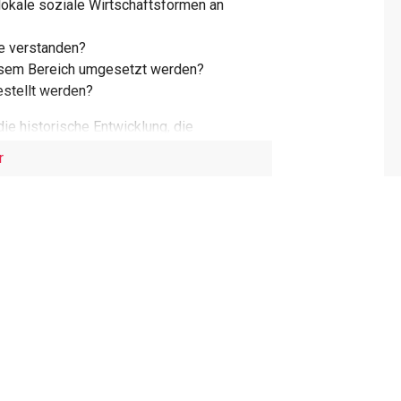
lokale soziale Wirtschaftsformen an
e verstanden?
diesem Bereich umgesetzt werden?
estellt werden?
e historische Entwicklung, die
der Lokalen Sozialen Ökonomie erläutert.
r
ativen wird vorgestellt und reflektiert. Die
heoretisch erläutert sowie in zwei
ind, dass die Auseinandersetzung mit
für die Soziokulturelle Animation wichtig
alen Ökonomie sowie deren Leistungen und
erden. Die Soziokulturelle Animation kann
ch initiieren. Ihre Kompetenzen liegen
owerment- und Partizipationsprozessen.
 existieren in der Praxis kreative,
oden müssen noch vermehrt gefunden und