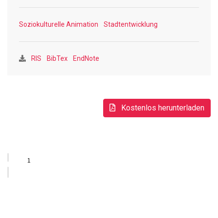
Vermittlungs- und Projektmanagementkompetenzen können
Professionelle der Soziokulturellen Animation dabei eine
Soziokulturelle Animation
Stadtentwicklung
wichtige Rolle spielen.
RIS
BibTex
EndNote
Kostenlos herunterladen