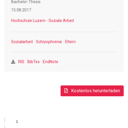
Bachelor-Thesis
in Kontakt kommt und in Hilfeprozesse eingebunden wird.
15.08.2017
Durch diese Fachliteraturarbeit konnten zwar Tendenzen zu
Hochschule Luzern - Soziale Arbeit
Auswirkungen der elterlichen Erkrankung auf deren
Erziehungsfähigkeit festgestellt werden, jedoch konnte
keine eindeutige Aussage dazu getroffen werden, da eine
Sozialarbeit
Schizophrenie
Eltern
Einzelfallbetrachtung unabdingbar ist. Erziehungsfähigkeit
stellt somit keine feste Grösse dar und darf nicht pauschal
in Frage gestellt werden. Diese Erkenntnis kann für die
RIS
BibTex
EndNote
Soziale Arbeit als Anstoss zu einer aktiven Aufklärungs-
sowie Sensibilisierungsarbeit dienen, um einer
Tabuisierung und Stigmatisierung entgegenzuwirken.
Kostenlos herunterladen