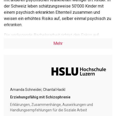
der Schweiz leben schätzungsweise 50'000 Kinder mit
einem psychisch erkrankten Elternteil zusammen und
weisen ein erhöhtes Risiko auf, selber einmal psychisch zu
erkranken.
Die vorliegende Bachelorarbeit richtet den Fokus auf
schizophren erkrankte Eltern, deren Erziehungsfähigkeit und
Mehr
mögliche daraus resultierende Auswirkungen wie
beispielsweise eine Kindeswohlgefährdung. Im
Kindesschutz bestehen unterschiedliche Massnahmen,
welche einer solchen Gefährdung mittels individuellen
Unterstützungsformen entgegenwirken. Die elterliche
Erziehungsfähigkeit kann durch die krankheitsbedingten
Einschränkungen beeinträchtigt sein, jedoch können
Amanda Schneider, Chantal Hackl
betroffene Eltern mithilfe von konkreten Angeboten in ihrer
Erziehungsfähigkeit unterstützt werden. Die
Erziehungsfähig mit Schizophrenie
Krankheitssymptomatik kann sich auf verschiedene
Erklärungen, Zusammenhänge, Auswirkungen und
Lebensbereiche auswirken, weshalb die Soziale Arbeit in
Handlungsempfehlungen für die Soziale Arbeit
den unterschiedlichsten Handlungsfeldern mit Betroffenen