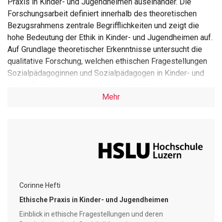
Praxis in Kinder- und Jugendheimen auseinander. Die
Forschungsarbeit definiert innerhalb des theoretischen
Bezugsrahmens zentrale Begrifflichkeiten und zeigt die
hohe Bedeutung der Ethik in Kinder- und Jugendheimen auf.
Auf Grundlage theoretischer Erkenntnisse untersucht die
qualitative Forschung, welchen ethischen Fragestellungen
Sozialpädagoginnen und Sozialpädagogen in Kinder- und
Jugendheimen begegnen und wie mit diesen umgegangen
wird. Dazu werden Leitfadeninterviews mit sechs
Mehr
Sozialpädagoginnen und Sozialpädagogen, die in Kinder-
und Jugendheimen im Kanton Zürich tätig sind, geführt und
nach der qualitativen Inhaltsanalyse nach Mühlefeld et al.
ausgewertet.
Die Forschungsergebnisse präsentieren eine grosse
Bandbreite an ethischen Fragestellungen, mit welchen sich
Corinne Hefti
Fachpersonen in Kinder- und Jugendheimen konfrontiert
sehen und zeigen die verschiedenen
Ethische Praxis in Kinder-­ und Jugendheimen
Umgangsmöglichkeiten mit ethischen Fragen sowie damit
Einblick in ethische Fragestellungen und deren