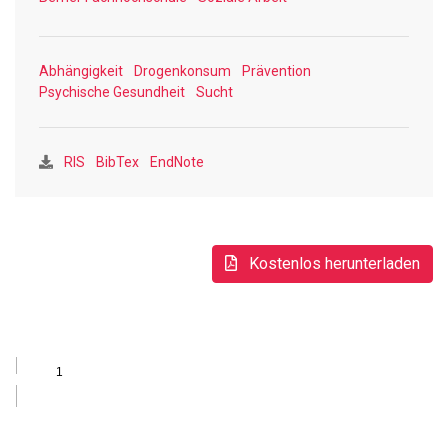
konzipierten Fragebogen konnten Daten in einer Stichprobe
von 58 Partyteilnehmenden erhoben werden.
Abhängigkeit
Drogenkonsum
Prävention
Die Resultate zeigen, dass "Feiern" und ein
Psychische Gesundheit
Sucht
"Rauscherlebnis" die meist genannten Motive zum Konsum
von Partydrogen sind. Ecstasy und Amphetamin sind nach
Tabak, Alkohol und Cannabis die am häufigsten
RIS
BibTex
EndNote
konsumierten Substanzen. Neun von zehn Personen
mischen verschiedene psychoaktive Substanzen während
einer Partynacht. Die Wechselwirkungen der
eingenommenen Substanzen sind als Risikofaktor zu
Kostenlos herunterladen
betrachten, da sie ein gesundheitliches
Schädigungspotential aufweisen. Die meisten Befragten
konsumieren Partydrogen gemeinsam mit ihren Freunden
und ungefähr die Hälfte gibt an, dass der Konsum von
psychoaktiven Substanzen im Freundeskreis oder in der
Familie einen verstärkenden Einfluss auf den eigenen hat.
Ein Grossteil der Befragten schätzt seinen Konsum als
kontrolliert ein und würde versuchen, negative