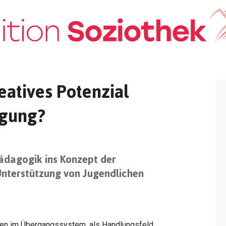
atives Potenzial
igung?
ädagogik ins Konzept der
nterstützung von Jugendlichen
gen im Übergangssystem, als Handlungsfeld