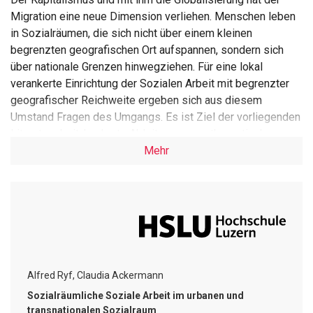
Migration eine neue Dimension verliehen. Menschen leben
in Sozialräumen, die sich nicht über einem kleinen
begrenzten geografischen Ort aufspannen, sondern sich
über nationale Grenzen hinwegziehen. Für eine lokal
verankerte Einrichtung der Sozialen Arbeit mit begrenzter
geografischer Reichweite ergeben sich aus diesem
Umstand Fragen des Umgangs. Es ist Ziel der vorliegenden
Literaturarbeit, konkrete Ableitungen aus theoretischen
Diskursen über den Sozialraum und den transnationalen
Mehr
Sozialraum abzuleiten. Die Arbeit geht dem Begriff des
Sozialraums und seines Sonderfalls, dem der
Transmigration entsprungenen transnationalen Sozialraum,
nach. Gestützt auf eine Literaturrecherche wird ein
umfassendes Bild des aktuellen Diskurses über den
Sozialraum und den damit verbundenen Überlegungen
gezeichnet. Die Arbeit gibt auch Antwort auf die Frage,
Alfred Ryf, Claudia Ackermann
welche Relevanz Transnationalität und Transmigration für
Sozialräumliche Soziale Arbeit im urbanen und
die Schweiz haben. Auch wird die Verbindung zwischen
transnationalen Sozialraum