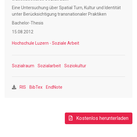
dem sogenannten Spatial Turn, der Hinwendung zu einer
Eine Untersuchung über Spatial Turn, Kultur und Identität
sozialräumlichen Perspektive, und der Sozialen Arbeit
unter Berücksichtigung transnationaler Praktiken
aufgezeigt und an einem konkreten Beispiel methodische
Bachelor-Thesis
Handlungsanregungen für den Berufsalltag einer
sozialräumlich ausgerichteten Einrichtung der
15.08.2012
Soziokulturellen Animation durchgespielt.
Hochschule Luzern - Soziale Arbeit
Sozialraum
Sozialarbeit
Soziokultur
RIS
BibTex
EndNote
Kostenlos herunterladen