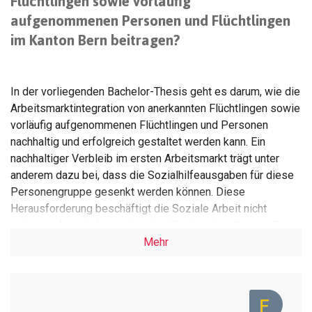
Flüchtlingen sowie vorläufig
aufgenommenen Personen und Flüchtlingen
im Kanton Bern beitragen?
In der vorliegenden Bachelor-Thesis geht es darum, wie die
Arbeitsmarktintegration von anerkannten Flüchtlingen sowie
vorläufig aufgenommenen Flüchtlingen und Personen
nachhaltig und erfolgreich gestaltet werden kann. Ein
nachhaltiger Verbleib im ersten Arbeitsmarkt trägt unter
anderem dazu bei, dass die Sozialhilfeausgaben für diese
Personengruppe gesenkt werden können. Diese
Herausforderung beschäftigt die Soziale Arbeit nicht
zuletzt aufgrund des politischen Drucks aktuell stark. Denn
die berufliche Integration ist ein essentieller Teil der
Mehr
sozialen Integration und nimmt einen hohen Stellenwert in
der Sozialen Arbeit ein.
Ein vielversprechender Ansatz um eine nachhaltige und