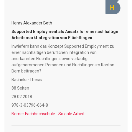
erfolgreiche Arbeitsmarktintegration zu erreichen, ist das
Konzept ‚Supported Employment’, bei dem die zu
integrierende Person von einer oder einem Job-Coach auf
Henry Alexander Both
den Arbeitseinstieg vorbereitet und weiterführend begleitet
wird. Dieses Konzept wird bei der beruflichen Integration
Supported Employment als Ansatz für eine nachhaltige
Arbeitsmarktintegration von Flüchtlingen
von Personen mit physischen und psychischen
Beeinträchtigungen bereits erfolgreich angewendet.
Inwiefern kann das Konzept Supported Employment zu
Angesichts der vielfältigen Herausforderungen, denen
einer nachhaltigen beruflichen Integration von
anerkannten Flüchtlingen sowie vorläufig
Flüchtlinge und vorläufig Aufgenommene gegenüberstehen,
aufgenommenen Personen und Flüchtlingen im Kanton
stellt sich die Frage, ob sich dieser Ansatz auch für diese
Bern beitragen?
Zielgruppe eignet. Die primäre Fragestellung der Arbeit
Bachelor-Thesis
lautet deshalb: Inwiefern kann das Konzept Supported
Employment zu einer nachhaltigen beruflichen Integration
88 Seiten
von anerkannten Flüchtlingen sowie vorläufig
28.02.2018
aufgenommenen Personen und Flüchtlingen im Kanton Bern
978-3-03796-664-8
beitragen?
Berner Fachhochschule - Soziale Arbeit
Aufgrund des beschränkten Forschungsstandes zu diesem
Thema wurde eine qualitative Online-Befragung von 23