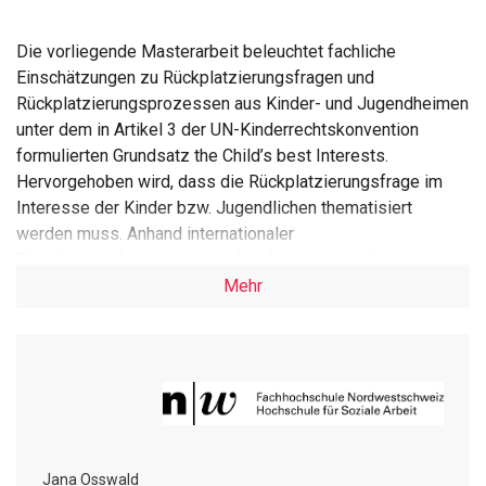
Die vorliegende Masterarbeit beleuchtet fachliche
Einschätzungen zu Rückplatzierungsfragen und
Rückplatzierungsprozessen aus Kinder- und Jugendheimen
unter dem in Artikel 3 der UN-Kinderrechtskonvention
formulierten Grundsatz the Child’s best Interests.
Hervorgehoben wird, dass die Rückplatzierungsfrage im
Interesse der Kinder bzw. Jugendlichen thematisiert
werden muss. Anhand internationaler
Forschungserkenntnisse wird zudem gezeigt, dass
Rückplatzierungen in the Child’s best Interests fachlicher
Mehr
Unter-stützung bedürfen.
Angesichts des Forschungsdesiderats zu
Rückplatzierungen in der Deutschschweiz wurde empirisch
untersucht, wie Rückplatzierungs-fragen aus Kinder- und
Jugendheimen in der Pra-xis behandelt und wie
Rückplatzierungsprozesse gestaltet werden. Dazu wurden
acht leitfa-dengestützte Experteninterviews mit insgesamt
Jana Osswald