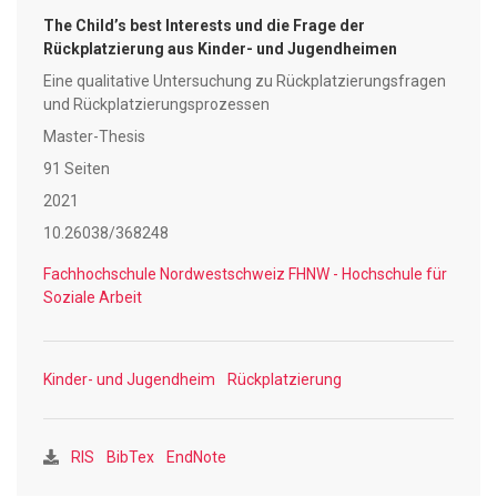
zwölf Fachpersonen aus den Bereichen Kin-der- und
The Child’s best Interests und die Frage der
Jugendheim, Beistand-schaft, Sozialpädagogische
Rückplatzierung aus Kinder- und Jugendheimen
Familienbegleitung und Kindes- und
Eine qualitative Untersuchung zu Rückplatzierungsfragen
Erwachsenenschutzbehörde aus den Kantonen Basel-Stadt
und Rückplatzierungsprozessen
und Luzern geführt. Die Er-gebnisse zeigen, dass das
Master-Thesis
Thema Rückplatzierung für die befragten Fachpersonen
eine hohe Relevanz hat und dass eine partizipative und
91 Seiten
graduelle Gestaltung von Rückplatzierungen an-gestrebt
2021
wird. Dennoch werden strukturelle Barrieren und ein Bedarf
10.26038/368248
an fachlichem Austausch deutlich.
Fachhochschule Nordwestschweiz FHNW - Hochschule für
Soziale Arbeit
Kinder- und Jugendheim
Rückplatzierung
RIS
BibTex
EndNote