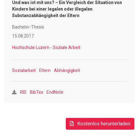
thematisiert und aufgezeigt, welche Auswirkungen dies
Und was ist mit uns? – Ein Vergleich der Situation von
konkret auf die kindliche Entwicklung hat.
Kindern bei einer legalen oder illegalen
Substanzabhängigkeit der Eltern
Die aus der Theorie gewonnenen Erkenntnisse werden
Bachelor-Thesis
anhand eines Vergleiches, inwiefern sich die Auswirkungen
auf die Kinder unterscheiden, wenn diese in einer Familie
15.08.2017
mit einer legalen oder einer illegalen Suchtthematik
Hochschule Luzern - Soziale Arbeit
aufwachsen, verarbeitet.
Die Arbeit zeigt unter anderem auf, welche Aufgaben die
Profession der Sozialen Arbeit, in Zusammenhang mit den
Sozialarbeit
Eltern
Abhängigkeit
Kindern aus suchtbelasteten Familien, innehat.
Anhand von Fallbeispielen werden die wissenschaftlichen
RIS
BibTex
EndNote
Erkenntnisse für die Leserschaft realistisch
veranschaulicht.
Kostenlos herunterladen