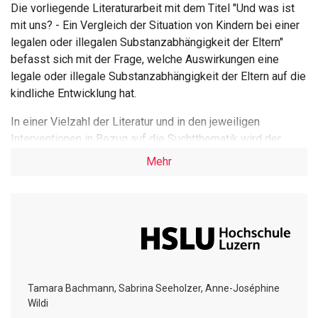
Die vorliegende Literaturarbeit mit dem Titel "Und was ist
mit uns? - Ein Vergleich der Situation von Kindern bei einer
legalen oder illegalen Substanzabhängigkeit der Eltern"
befasst sich mit der Frage, welche Auswirkungen eine
legale oder illegale Substanzabhängigkeit der Eltern auf die
kindliche Entwicklung hat.
In einer Vielzahl der Literatur und in den jeweiligen
Interventionen in Bezug auf die Suchtthematik wird der
Fokus stark auf die substanzabhängige Person gelegt. Die
Mehr
Kinder der Betroffenen geraten dabei in den Hintergrund.
Die Autorinnen Tamara Bachmann, Sabrina Seeholzer und
Anne-Joséphine Wildi stellen daher in dieser Arbeit
bewusst die Kinder aus suchtbelasteten Familien in den
Mittelpunkt.
Die Themen Suchtmittelabhängigkeit und kindliche
Entwicklung werden aufgrund theoretischer Grundlagen
Tamara Bachmann, Sabrina Seeholzer, Anne-Joséphine
erläutert. Weiter wird das Leben in einer Suchtfamilie
Wildi