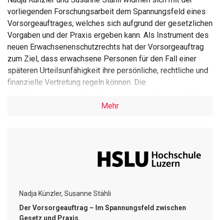
vorliegenden Forschungsarbeit dem Spannungsfeld eines
Vorsorgeauftrages, welches sich aufgrund der gesetzlichen
Vorgaben und der Praxis ergeben kann. Als Instrument des
neuen Erwachsenenschutzrechts hat der Vorsorgeauftrag
zum Ziel, dass erwachsene Personen für den Fall einer
späteren Urteilsunfähigkeit ihre persönliche, rechtliche und
finanzielle Vertretung regeln können. Die
Selbstbestimmung soll gefördert werden. Unter dem Titel
«Der Vorsorgeauftrag – Im Spannungsfeld zwischen
Mehr
Gesetz und Praxis» befassen sich die Autorinnen in dieser
Bachelorarbeit mit den rechtlichen Grundlagen und erklären
wichtige Aspekte, wie z.B. Urteilsunfähigkeit,
Selbstbestimmung oder Selbstbindung. Ebenso werden die
möglichen Alternativen zum Vorsorgeauftrag erklärt. Im
Forschungsteil werden die Vorstellungen und der
Wissensstand des Zielpublikums, welche mittels
Nadja Künzler, Susanne Stähli
Interviews erfasst wurden, dargestellt und ausgewertet.
Der Vorsorgeauftrag – Im Spannungsfeld zwischen
Die Umgehung der Kindes- und
Gesetz und Praxis