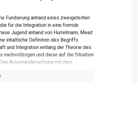
sche Fundierung anhand eines zweigeteilten
ie für die Integration in eine fremde
phase Jugend anhand von Hurrelmann, Mead
e inhaltliche Definition des Begriffs
ft und Integration entlang der Theorie des
nachvollzogen und diese auf die Situation
 Eine Auseinandersetzung mit dem
 in den Kontext der schweizerischen
r
ische Einzelfallanalyse. Die Datenerhebung
rativen Interviews. Die Auswertung des
aus dem vorgängigen Theorieteil entwickelt
 Jugendlichen auf die Integration in das
enügen erfordern von ihr mitunter