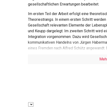
gesellschaftlichen Erwartungen bearbeitet.
Im ersten Teil der Arbeit erfolgt eine theoreti
Theoriestrangs. In einem ersten Schritt werden d
Gesellschaft relevanten Elemente der Lebens
und Keupp dargelegt. Im zweiten Schritt wird ein
Integration vorgenommen. Dazu wird Gesellscha
kommunikativen Handelns von Jürgen Habermas 
eines Fremden nach Alfred Schütz angewandt.
Ausländergesetz der Schweiz setzt Integration
Meh
Gesellschaft.
Der zweite Teil der Arbeit behandelt die empir
erfolgte mittels eines leitfadengestützten nar
Materials erfolgt entlang von Hypothesen, die 
werden.
Die Analyse zeigt eine starke Fokussierung der
Wirtschaftssystem. Dessen Anforderungen zu g