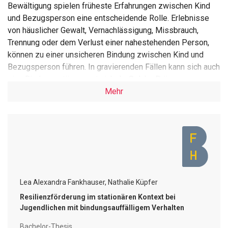
Bewältigung spielen früheste Erfahrungen zwischen Kind
und Bezugsperson eine entscheidende Rolle. Erlebnisse
von häuslicher Gewalt, Vernachlässigung, Missbrauch,
Trennung oder dem Verlust einer nahestehenden Person,
können zu einer unsicheren Bindung zwischen Kind und
Bezugsperson führen. In gravierenden Fällen kann sich auch
eine Bindungsstörung entwickeln. Solche Prägungen
äussern sich im weiteren Lebensverlauf in
Mehr
bindungsauffälligen Verhaltensweisen und können
beispielsweise zu psychischen Störungen, mangelnder
Stresskompetenz oder auffallendem Sozialverhalten
führen. Dies stellt mögliche Gründe dar, weshalb
Jugendliche fremdplatziertwerden müssen und ausserhalb
ihrer Herkunftsfamilie in einer stationären Einrichtung leben.
Trotz erschwerten Bedingungen gelingt es immer wieder,
Lea Alexandra Fankhauser, Nathalie Küpfer
dass betroffene Jugendliche sich zu selbständigen und
Resilienzförderung im stationären Kontext bei
verantwortungsvollen Erwachsenen entwickeln. Das
Jugendlichen mit bindungsauffälligem Verhalten
Konzept der Resilienz, also der Widerstandsfähigkeit ist
eine Erklärung hierfür. Die vorliegende Arbeit geht folgender
Bachelor-Thesis