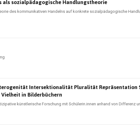
s als sozialpädagogische Handlungstheorie
Theorie des kommunikativen Handelns auf konkrete sozialpädagogische Hand
ung
eterogenität Intersektionalität Pluralität Repräsentation 
 Vielheit in Bilderbüchern
izipative künstlerische Forschung mit Schülerin.innen anhand von Differenz u