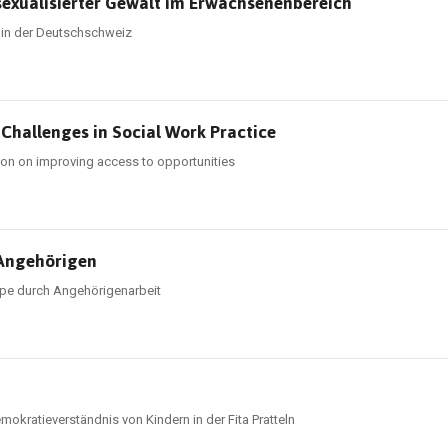
 sexualisierter Gewalt im Erwachsenenbereich
 in der Deutschschweiz
– Challenges in Social Work Practice
ation on improving access to opportunities
 Angehörigen
ppe durch Angehörigenarbeit
okratieverständnis von Kindern in der Fita Pratteln