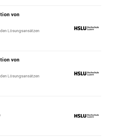
tion von
enden Lösungsansätzen
tion von
enden Lösungsansätzen
n