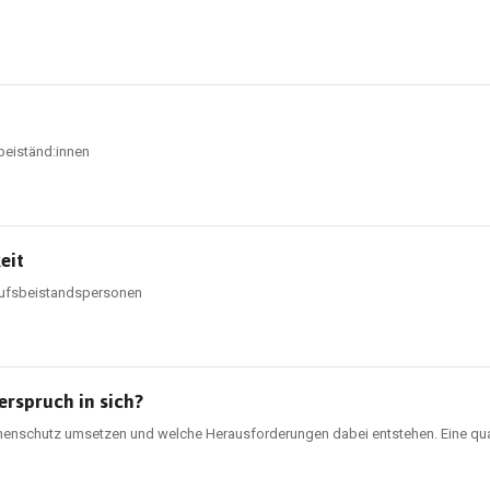
beiständ:innen
eit
rufsbeistandspersonen
erspruch in sich?
enschutz umsetzen und welche Herausforderungen dabei entstehen. Eine qual