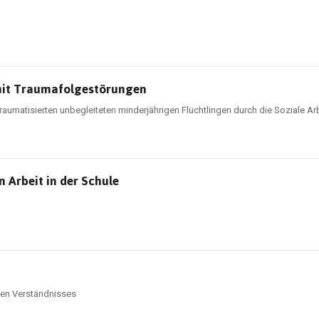
 mit Traumafolgestörungen
aumatisierten unbegleiteten minderjährigen Flüchtlingen durch die Soziale Arb
n Arbeit in der Schule
hen Verständnisses