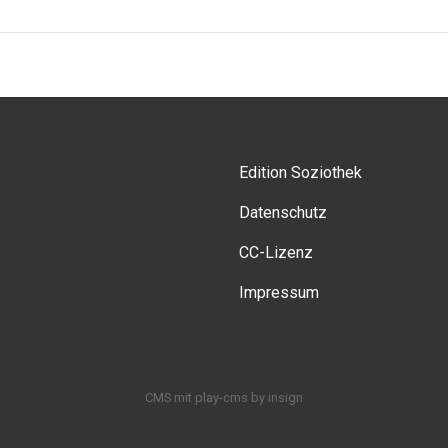
Edition Soziothek
Datenschutz
CC-Lizenz
Impressum
CMS
mit
play-cms
by
insign