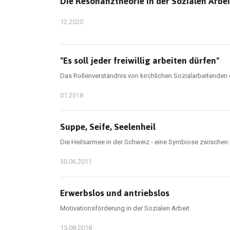
Die Resonanztheorie in der Sozialen Arbe
12.2020
"Es soll jeder freiwillig arbeiten dürfen"
Das Rollenverständnis von kirchlichen Sozialarbeitenden 
01.2018
Suppe, Seife, Seelenheil
Die Heilsarmee in der Schweiz - eine Symbiose zwischen R
30.06.2011
Erwerbslos und antriebslos
Motivationsförderung in der Sozialen Arbeit
15.08.2018