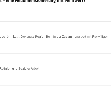
it – eine Neudimensionierung mit Mehrwert?
des röm.-kath. Dekanats Region Bern in der Zusammenarbeit mit Freiwilligen
eligion und Sozialer Arbeit