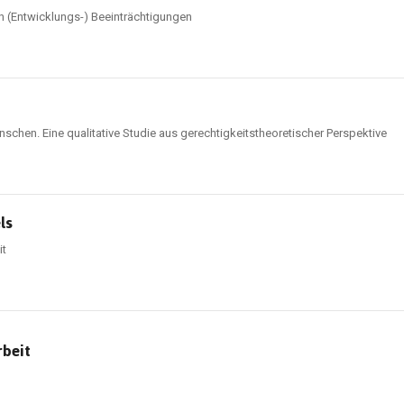
 (Entwicklungs-) Beeinträchtigungen
chen. Eine qualitative Studie aus gerechtigkeitstheoretischer Perspektive
ls
it
rbeit