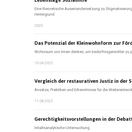
Lebenslage Sozialhilfe
Eine theoretische Auseinandersetzung zu Stigmatisierung
Hintergrund
2020
Das Potenzial der Kleinwohnform zur För
Wohnraum von Innen denken, um bedürfnisgerechter zu 
10.04.2025
Vergleich der restaurativen Justiz in der
Ansätze, Praktiken und Erkenntnisse für die Weiterentwic
11.08.2025
Gerechtigkeitsvorstellungen in der Debatt
Inhaltsanalytische Untersuchung