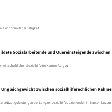
und freiwilliger Tätigkeit
gebildete Sozialarbeitende und Quereinsteigende zwische
r wirtschaftlichen Sozialhilfe im Kanton Aargau
e – Ungleichgewicht zwischen sozialhilferechlichen Rah
nterstützungsleistungen bei Langzeitsozialhilfebeziehenden im Kanton Luzern