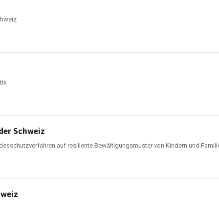
chweiz
tik
 der Schweiz
ndesschutzverfahren auf resiliente Bewältigungsmuster von Kindern und Famili
hweiz